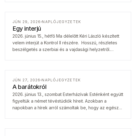
JÚN 29, 2026
NAPLÓJEGYZETEK
Egy interjú
2026. június 15., hétfő Ma délelőtt Kéri László készített
velem interjút a Kontrol II részére. Hosszú, részletes
beszélgetés a szerbiai és a vajdasági helyzetről.
Hasonlóságok és különbségek. Szóba…
JÚN 27, 2026
NAPLÓJEGYZETEK
A barátokról
2026. június 13., szombat Esterházívak Esténként együtt
figyeltük a német tévéstúdiók híreit. Azokban a
napokban a hírek arról számoltak be, hogy az egész
Közép-Európában, így Magyarországon is egyre…