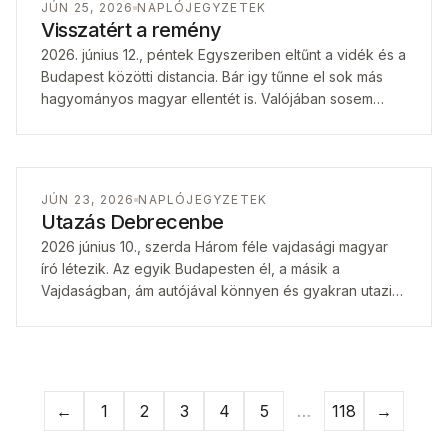
JÚN 25, 2026
NAPLÓJEGYZETEK
Visszatért a remény
2026. június 12., péntek Egyszeriben eltűnt a vidék és a
Budapest közötti distancia. Bár igy tűnne el sok más
hagyományos magyar ellentét is. Valójában sosem
utaztam Budapestre ilyen…
JÚN 23, 2026
NAPLÓJEGYZETEK
Utazás Debrecenbe
2026 június 10., szerda Három féle vajdasági magyar
író létezik. Az egyik Budapesten él, a másik a
Vajdaságban, ám autójával könnyen és gyakran utazik
Budapestre, a harmadik pedig…
←
1
2
3
4
5
…
118
→
Previous page
Next pa