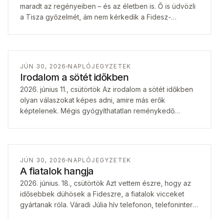
maradt az regényeiben – és az életben is. Ő is üdvözli
a Tisza győzelmét, ám nem kérkedik a Fidesz-
rendszerben ért kiközösítése…
JÚN 30, 2026
NAPLÓJEGYZETEK
Irodalom a sötét időkben
2026. június 11., csütörtök Az irodalom a sötét időkben
olyan válaszokat képes adni, amire más erők
képtelenek. Mégis gyógyíthatatlan reménykedő
vagyok, annak ellenére, hogy remények sok
buktatóval jártak.…
JÚN 30, 2026
NAPLÓJEGYZETEK
A fiatalok hangja
2026. június. 18., csütörtök Azt vettem észre, hogy az
idősebbek dühösek a Fideszre, a fiatalok vicceket
gyártanak róla. Váradi Júlia hív telefonon, telefoninterjú
a Klubrádiónak, amit – hála…