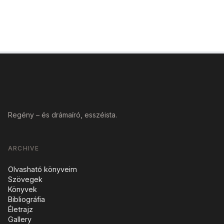
VÉGEL LÁSZLÓ
Regény – és drámaíró, esszéista.
ARCHIVE
Olvasható könyveim
Szövegek
Könyvek
Bibliográfia
Életrajz
Gallery