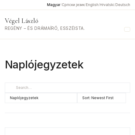
Magyar
/
Српски језик
/
English
/
Hrvatski
/
Deutsch
Végel László
REGÉNY – ÉS DRÁMAÍRÓ, ESSZÉISTA.
Me
Naplójegyzetek
Category
Sort