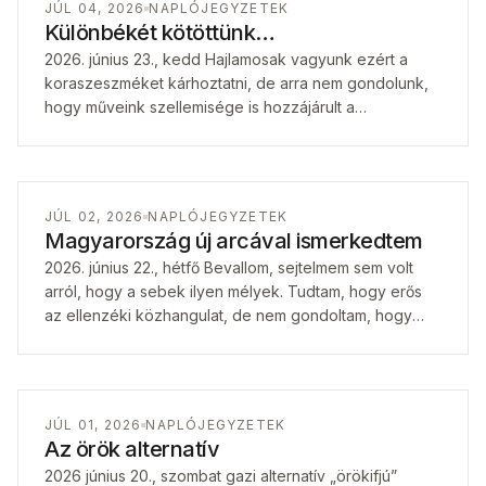
JÚL 04, 2026
NAPLÓJEGYZETEK
Különbékét kötöttünk…
2026. június 23., kedd Hajlamosak vagyunk ezért a
koraszeszméket kárhoztatni, de arra nem gondolunk,
hogy műveink szellemisége is hozzájárult a
tekintélyvesztéshez. Figyelem a vajdasági magyar
közéletet és elismerem,…
JÚL 02, 2026
NAPLÓJEGYZETEK
Magyarország új arcával ismerkedtem
2026. június 22., hétfő Bevallom, sejtelmem sem volt
arról, hogy a sebek ilyen mélyek. Tudtam, hogy erős
az ellenzéki közhangulat, de nem gondoltam, hogy
ilyen elemi erejű. Útban…
JÚL 01, 2026
NAPLÓJEGYZETEK
Az örök alternatív
2026 június 20., szombat gazi alternatív „örökifjú”