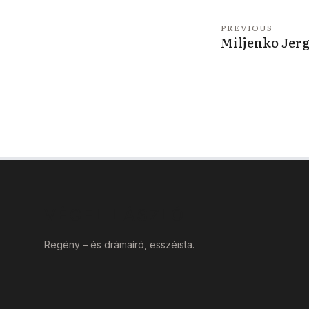
PREVIOUS
Miljenko Jerg
VÉGEL LÁSZLÓ
Regény – és drámaíró, esszéista.