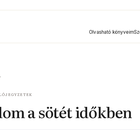
Olvasható könyveim
Sz
Y
LÓJEGYZETEK
lom a sötét időkben