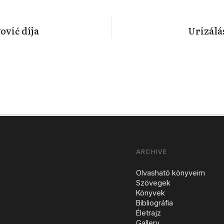
ović díja
Urizálá
ARCHIVE
Olvasható könyveim
Szövegek
Könyvek
Bibliográfia
Életrajz
Gallery