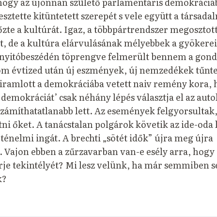
 hogy az újonnan születő parlamentáris demokráciá
sztette kitüntetett szerepét s vele együtt a társada
yőzte a kultúrát. Igaz, a többpártrendszer megosztot
t, de a kultúra elárvulásának mélyebbek a gyökerei
yitóbeszédén töprengve felmerült bennem a gondo
m évtized után új eszmények, új nemzedékek tűntek
iramlott a demokráciába vetett naiv remény kora, 
jdemokráciát’ csak néhány lépés választja el az auto
számíthatatlanabb lett. Az események felgyorsultak
i őket. A tanácstalan polgárok követik az ide-oda
rténelmi ingát. A brechti „sötét idők” újra meg újra
 Vajon ebben a zűrzavarban van-e esély arra, hogy
rje tekintélyét? Mi lesz velünk, ha már semmiben 
k?