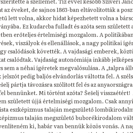
zerítette a szellemet. Tíz évvel később Sziveri Ján
t az éveket, de sajnos 1863-ban eltávolították a posz
etű lett volna, akkor hidat képezhetett volna a bár
ányába. Ez kudarcba fulladt és azóta sem született 
ben erőteljes értelmiségi mozgalom. A politikában
ések, viszályok és ellenállások, a nagy politikai ígé
gy csalódások követték. A vajdasági emberek, közt
at csalódtak. Vajdaság autonómiája inkább jelképe
 sem a néhai ígéretek megvalósulása. A „talpra áll
lszót pedig baljós elvándorlás váltotta fel. A szél
šelj pártja távozásra szólított fel és az anyaországr
fel bennünket. Mi történt azóta? Šešelj visszaétért!
 született újjá értelmiségi mozgalom. Csak annyi
lista eszképizmus talaján megszülető lombikirodalm
zképizmus talaján megszülető buborékirodalom válto
yenlíteném ki, habár van bennük közös vonás. A n