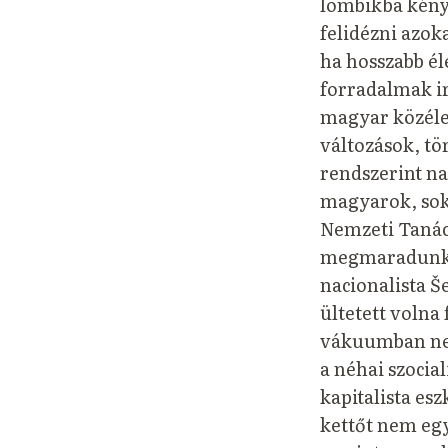
lombikba kénys
felidézni azoka
ha hosszabb él
forradalmak ir
magyar közélet
változások, tör
rendszerint na
magyarok, sok
Nemzeti Tanács
megmaradunk je
nacionalista Še
ültetett volna 
vákuumban nem
a néhai szocia
kapitalista es
kettőt nem eg