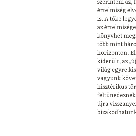
szerintem az,
értelmiség elve
is. A tőke leg
az értelmisége
könyvhét megn
több mint háro
horizonton. El
kiderült, az „ú
világ egyre ki
vagyunk követn
hisztérikus tö
feltünedeznek.
újra visszanye
bizakodhatun