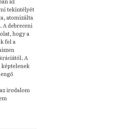
ban az
lmi tekintélyét
ta, atomizálta
. A debreceni
lat, hogy a
 fel a
hiszen
kráciától. A
, képtelenek
 lengő
 az irodalom
sem