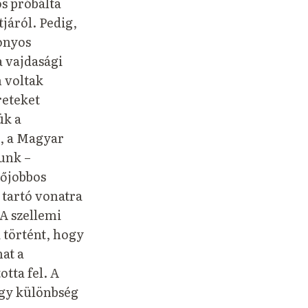
os próbálta
tjáról. Pedig,
sonyos
a vajdasági
 voltak
reteket
ük a
s, a Magyar
unk –
sőjobbos
a tartó vonatra
 A szellemi
 történt, hogy
at a
tta fel. A
agy különbség