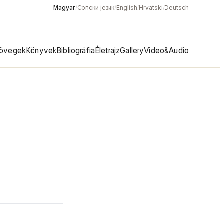
Magyar
/
Српски језик
/
English
/
Hrvatski
/
Deutsch
övegek
Könyvek
Bibliográfia
Életrajz
Gallery
Video&Audio