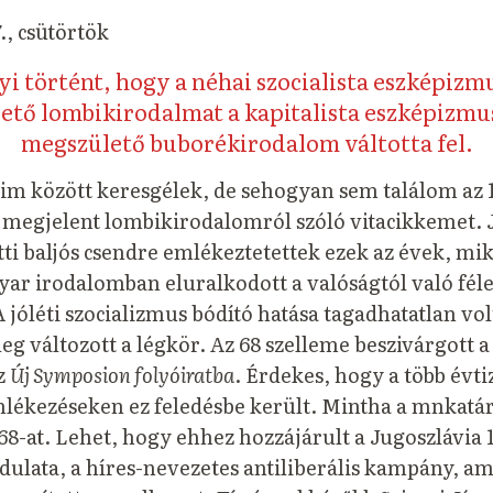
., csütörtök
i történt, hogy a néhai szocialista eszképizm
ető lombikirodalmat a kapitalista eszképizmus
megszülető buborékirodalom váltotta fel.
aim között keresgélek, de sehogyan sem találom az 
megjelent lombikirodalomról szóló vitacikkemet. 
tti baljós csendre emlékeztetettek ezek az évek, mi
ar irodalomban eluralkodott a valóságtól való fél
 jóléti szocializmus bódító hatása tagadhatatlan vo
g változott a légkör. Az 68 szelleme beszivárgott a
z
Új Symposion folyóiratba
. Érdekes, hogy a több évt
ékezéseken ez feledésbe került. Mintha a mnkatá
’68-at. Lehet, hogy ehhez hozzájárult a Jugoszlávia 
dulata, a híres-nevezetes antiliberális kampány, am