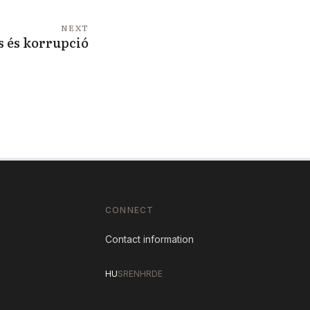
NEXT
s és korrupció
CONNECT
Contact information
HU
SR
EN
HR
DE