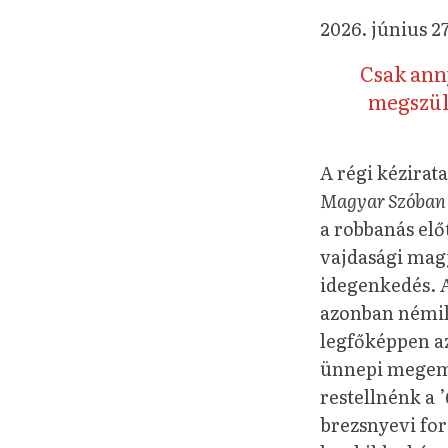
2026. június 27
Csak anny
megszül
A régi kézirat
Magyar Szóban
a robbanás elő
vajdasági magy
idegenkedés. A
azonban némile
legfőképpen a
ünnepi megeml
restellnénk a 
brezsnyevi for