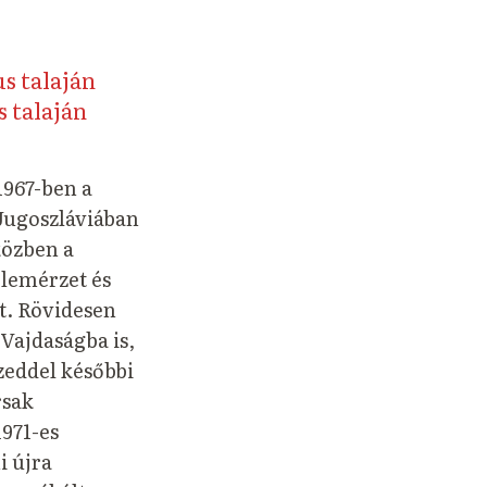
us talaján
 talaján
1967-ben a
Jugoszláviában
közben a
elemérzet és
lt. Rövidesen
 Vajdaságba is,
izeddel későbbi
rsak
1971-es
i újra