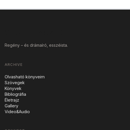
VÉGEL LÁSZLÓ
Regény – és drámaíró, esszéista.
ARCHIVE
Olvasható könyveim
Szövegek
Könyvek
Bibliográfia
Életrajz
Gallery
Video&Audio