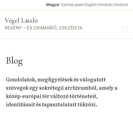
Magyar
/
Српски језик
/
English
/
Hrvatski
/
Deutsch
Végel László
REGÉNY – ÉS DRÁMAÍRÓ, ESSZÉISTA.
Me
Blog
Gondolatok, megfigyelések és válogatott
szövegek egy sokrétegű archívumból, amely a
közép-európai tér változó történeteit,
identitásait és tapasztalatait tükrözi.