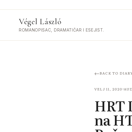
Végel László
ROMANOPISAC, DRAMATIČAR I ESEJIST.
←
BACK TO DIAR
VELJ 11, 2020
AU
HRT D
na HT