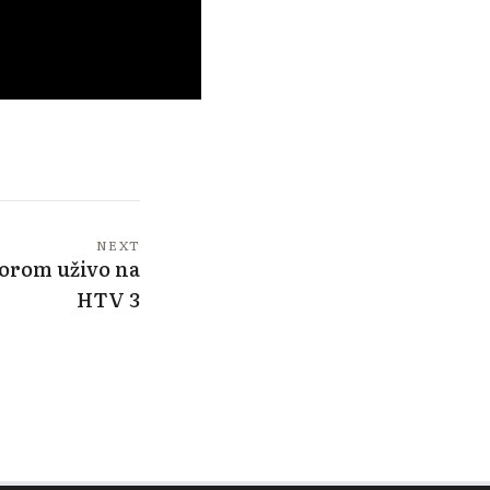
NEXT
orom uživo na
HTV 3