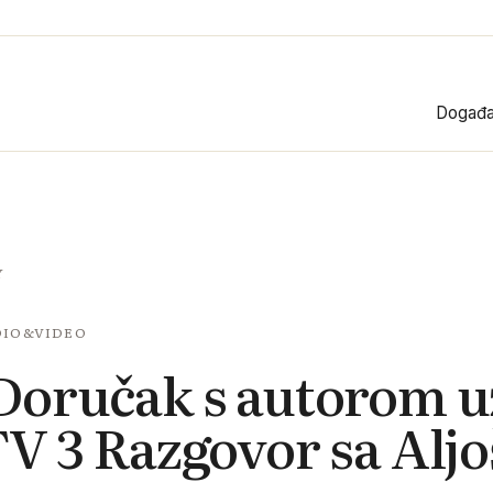
Događa
Y
DIO&VIDEO
oručak s autorom u
V 3 Razgovor sa Alj