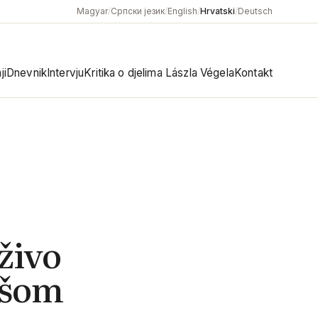
Magyar
/
Српски језик
/
English
/
Hrvatski
/
Deutsch
ji
Dnevnik
Intervju
Kritika o djelima Lászla Végela
Kontakt
živo
ošom