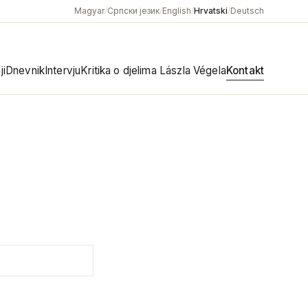
Magyar
/
Српски језик
/
English
/
Hrvatski
/
Deutsch
ji
Dnevnik
Intervju
Kritika o djelima Lászla Végela
Kontakt