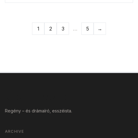
1
2
3
…
5
→
Next page
VÉGEL LÁSZLÓ
Regény – és drámaíró, esszéista.
ARCHIVE