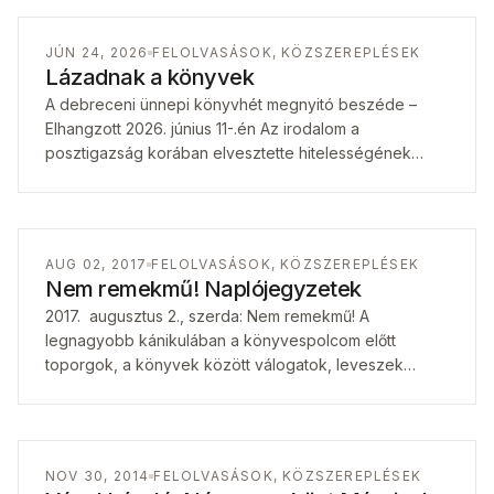
JÚN 24, 2026
FELOLVASÁSOK, KÖZSZEREPLÉSEK
Lázadnak a könyvek
A debreceni ünnepi könyvhét megnyitó beszéde –
Elhangzott 2026. június 11-.én Az irodalom a
posztigazság korában elvesztette hitelességének
legfontosabb kompaszát. Nincs többé mire hivatkozni.
Nincs többé miben reménykedni.…
AUG 02, 2017
FELOLVASÁSOK, KÖZSZEREPLÉSEK
Nem remekmű! Naplójegyzetek
2017. augusztus 2., szerda: Nem remekmű! A
legnagyobb kánikulában a könyvespolcom előtt
toporgok, a könyvek között válogatok, leveszek
néhány könyvet, amelyekről a kritikusok magyar
szokás szerint a legnagyobb…
NOV 30, 2014
FELOLVASÁSOK, KÖZSZEREPLÉSEK