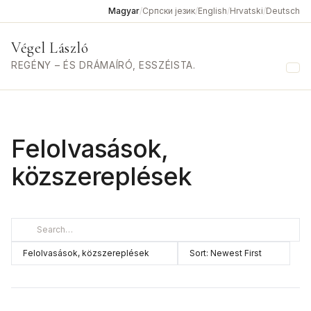
Magyar
/
Српски језик
/
English
/
Hrvatski
/
Deutsch
Végel László
REGÉNY – ÉS DRÁMAÍRÓ, ESSZÉISTA.
Me
Felolvasások,
közszereplések
Category
Sort