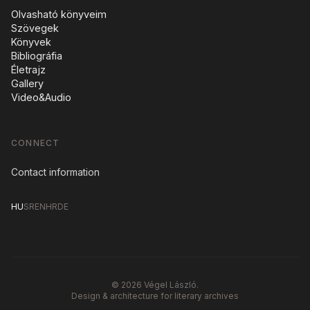
Olvasható könyveim
Szövegek
Könyvek
Bibliográfia
Életrajz
Gallery
Video&Audio
CONNECT
Contact information
HU
SR
EN
HR
DE
© 2026 Végel László.
Design & architecture for literary archives