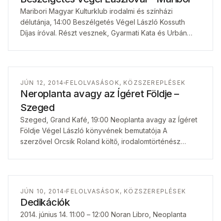
Maribori Magyar Kulturklub irodalmi és színházi
délutánja, 14:00 Beszélgetés Végel László Kossuth
Díjas íróval. Részt vesznek, Gyarmati Kata és Urbán
András Moderaátos: Rudas Jutka
JÚN 12, 2014
FELOLVASÁSOK, KÖZSZEREPLÉSEK
Neroplanta avagy az Ígéret Földje –
Szeged
Szeged, Grand Kafé, 19:00 Neoplanta avagy az Ígéret
Földje Végel László könyvének bemutatója A
szerzővel Orcsik Roland költő, irodalomtörténész
beszélget
JÚN 10, 2014
FELOLVASÁSOK, KÖZSZEREPLÉSEK
Dedikációk
2014. június 14. 11:00 – 12:00 Noran Libro, Neoplanta