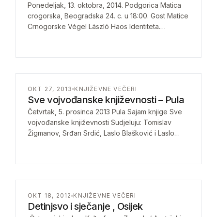
Ponedeljak, 13. oktobra, 2014. Podgorica Matica
crogorska, Beogradska 24. c. u 18:00. Gost Matice
Crnogorske Végel László Haos Identiteta.
Moderator: Ljiljana Dufgran Ponedeljak, 13.
oktobra, 2014. Podgorica Matica…
ОКТ 27, 2013
KNJIŽEVNE VEČERI
Sve vojvođanske književnosti – Pula
Četvrtak, 5. prosinca 2013 Pula Sajam knjige Sve
vojvođanske književnosti Sudjeluju: Tomislav
Žigmanov, Srđan Srdić, Laslo Blašković i Laslo
Vegel Voditelj: Vlado KopiclCetvrtak, 5. prosinca
2013 Pula Sajam…
ОКТ 18, 2012
KNJIŽEVNE VEČERI
Detinjsvo i sječanje , Osijek