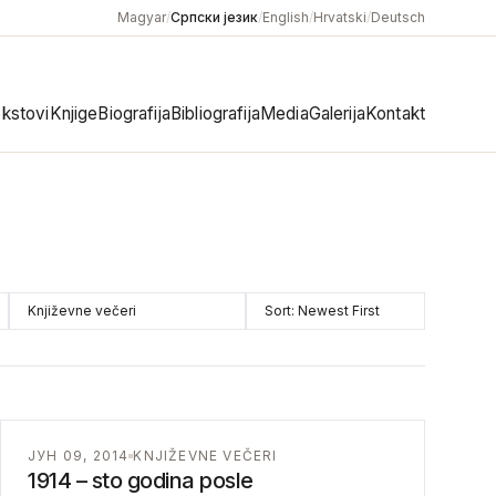
Magyar
/
Српски језик
/
English
/
Hrvatski
/
Deutsch
kstovi
Knjige
Biografija
Bibliografija
Media
Galerija
Kontakt
Category
Sort
ЈУН 09, 2014
KNJIŽEVNE VEČERI
1914 – sto godina posle