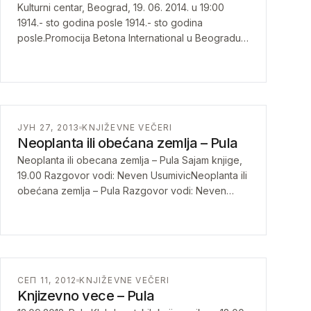
Kulturni centar, Beograd, 19. 06. 2014. u 19:00
1914.- sto godina posle 1914.- sto godina
posle.Promocija Betona International u Beogradu
19. juna u 19h
ЈУН 27, 2013
KNJIŽEVNE VEČERI
Neoplanta ili obećana zemlja – Pula
Neoplanta ili obecana zemlja – Pula Sajam knjige,
19.00 Razgovor vodi: Neven UsumivicNeoplanta ili
obećana zemlja – Pula Razgovor vodi: Neven
Ušumović
СЕП 11, 2012
KNJIŽEVNE VEČERI
Knjizevno vece – Pula