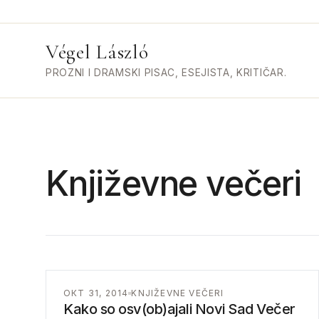
Végel László
PROZNI I DRAMSKI PISAC, ESEJISTA, KRITIČAR.
Književne večeri
ОКТ 31, 2014
KNJIŽEVNE VEČERI
Kako so osv(ob)ajali Novi Sad Večer