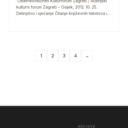
Österreichisches Kulturforum Zagreb / Austrijski
kulturni forum Zagreb – Osijek, 2012. 10. 25.
Detinjstvo i sječanje Čitanje književnih tekstova i
razgovor Ucestvuju: Aleš Debenjak, Pavao
Pavličić, Ivana Šoja…
1
2
3
4
→
Next page
ARCHIVE