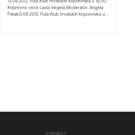
13.09.2012. Pula Klub hrvatskih knjizevnika u 18.00
Knjizevno vece Lasla Vegela Moderator: Angela
Pataki3.09.2012. Pula Klub hrvatskih knjizevnika u
18.00 Književno veče Lasla Vegela Moderator:
Angela Pataki
CONNECT