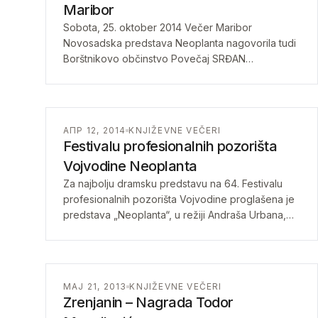
Maribor
Sobota, 25. oktober 2014 Večer Maribor
Novosadska predstava Neoplanta nagovorila tudi
Borštnikovo občinstvo Povečaj SRĐAN
DOROŠKI1 od 1 ‹› Z obilico snovi za razmislek so
predsinoči odhajali iz dvorane…
АПР 12, 2014
KNJIŽEVNE VEČERI
Festivalu profesionalnih pozorišta
Vojvodine Neoplanta
Za najbolju dramsku predstavu na 64. Festivalu
profesionalnih pozorišta Vojvodine proglašena je
predstava „Neoplanta“, u režiji Andraša Urbana,
po romanu Lasla Vegela, Novosadskog
pozorišta/Ujvideki szinhaz.Kako je obrazložio žiri,
…
МАЈ 21, 2013
KNJIŽEVNE VEČERI
Zrenjanin – Nagrada Todor