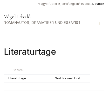
Magyar
/
Српски језик
/
English
/
Hrvatski
/
Deutsch
Végel László
ROMANAUTOR, DRAMATIKER UND ESSAYIST.
Me
Literaturtage
Category
Sort