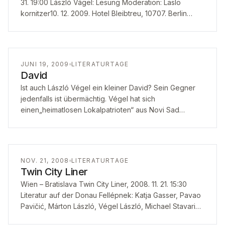
31. 19:00 László Vágel: Lesung Moderation: Laslo
kornitzer10. 12. 2009. Hotel Bleibtreu, 10707. Berlin
Bleubtreustr. 31. 19:00 László Vágel: Lesung…
JUNI 19, 2009
LITERATURTAGE
David
Ist auch László Végel ein kleiner David? Sein Gegner
jedenfalls ist übermächtig. Végel hat sich
einen„heimatlosen Lokalpatrioten“ aus Novi Sad
genannt: heimatlos als Mitglied der ungarischen
Minderheit inJugoslawien,…
NOV. 21, 2008
LITERATURTAGE
Twin City Liner
Wien – Bratislava Twin City Liner, 2008. 11. 21. 15:30
Literatur auf der Donau Fellépnek: Katja Gasser, Pavao
Pavičić, Márton László, Végel László, Michael Stavaric,
Egyd Gstettner, Marin…