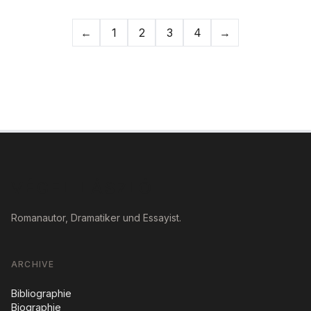
←
1
2
3
4
→
Previous page
Next page
VÉGEL LÁSZLÓ
Romanautor, Dramatiker und Essayist.
ARCHIVE
Bibliographie
Biographie