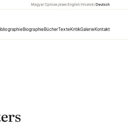
Magyar
/
Српски језик
/
English
/
Hrvatski
/
Deutsch
ibliographie
Biographie
Bücher
Texte
Kritik
Galerie
Kontakt
ters