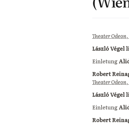
(Wien
Theater Odeon, 
László Végel 
Einletung
Ali
Robert Reina
Theater Odeon, 
László Végel 
Einletung
Ali
Robert Reina