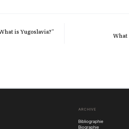
What is Yugoslavia?”
What 
ARCHIVE
Bibliographie
Biographie