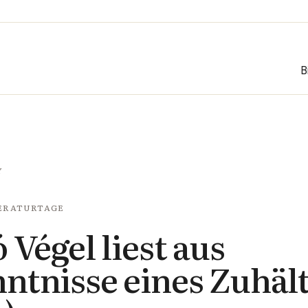
B
Y
ERATURTAGE
 Végel liest aus
ntnisse eines Zuhäl