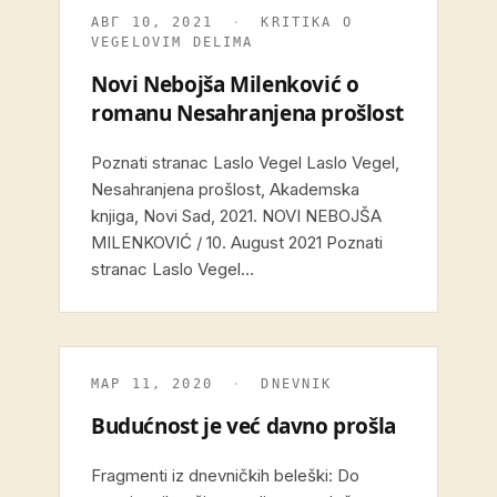
АВГ 10, 2021
·
KRITIKA O
VEGELOVIM DELIMA
Novi Nebojša Milenković o
romanu Nesahranjena prošlost
Poznati stranac Laslo Vegel Laslo Vegel,
Nesahranjena prošlost, Akademska
knjiga, Novi Sad, 2021. NOVI NEBOJŠA
MILENKOVIĆ / 10. August 2021 Poznati
stranac Laslo Vegel…
МАР 11, 2020
·
DNEVNIK
Budućnost je već davno prošla
Fragmenti iz dnevničkih beleški: Do