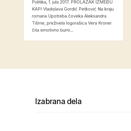
Politika, 1. jula 2017. PROLAZAK IZMEĐU
KAPI Vladislava Gordić Petković Na kraju
romana Upotreba čoveka Aleksandra
Tišme, preživela logorašica Vera Kroner
čita emotivno burni…
Izabrana dela