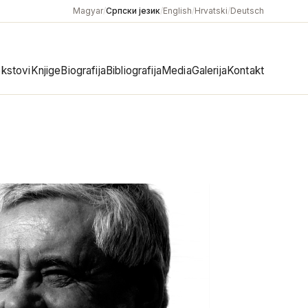
Magyar
/
Српски језик
/
English
/
Hrvatski
/
Deutsch
kstovi
Knjige
Biografija
Bibliografija
Media
Galerija
Kontakt