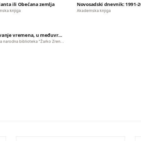
anta ili Obećana zemlja
Novosadski dnevnik: 1991-
ROMAN
DNEVNIK
ska knjiga
Akademska knjiga
eoplanta ili Obećana
Novosadski dnevnik
zemlja
1991-2016
Ispisivanje vremena, u međuvremenu
Gradska narodna biblioteka "Žarko Zrenjanin"
spisivanje vremena, u
međuvremenu