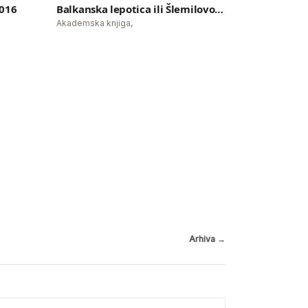
2016
Balkanska lepotica ili Šlemilovo kopile
Akademska knjiga,
:
Balkanska lepotica ili
Šlemilovo kopile
Arhiva
→