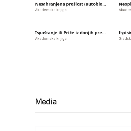
Nesahranjena prošlost (autobiografski roman)
Neopl
ESEJISTIČKA PROZA
Akademska knjiga
Akadem
Nesahranjena prošlost
N
(autobiografski roman)
Ispaštanje ili Priče iz donjih predela: berlinski tekstovi
Akademska knjiga
Ispaštanje ili Priče iz
I
donjih predela:
berlinski tekstovi
Media