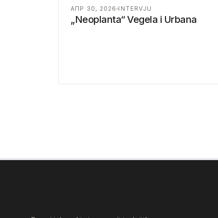
АПР 30, 2026
INTERVJU
„Neoplanta“ Vegela i Urbana
VÉGEL LÁSZLÓ