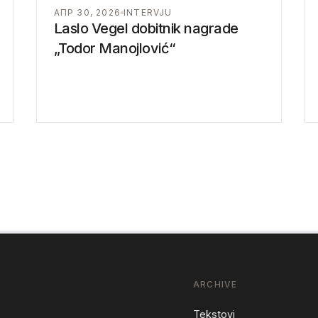
АПР 30, 2026
INTERVJU
Laslo Vegel dobitnik nagrade
„Todor Manojlović“
ARCHIVE
Tekstovi