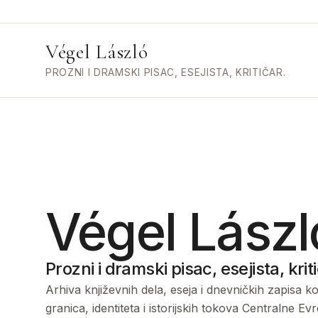
Végel László
PROZNI I DRAMSKI PISAC, ESEJISTA, KRITIČAR.
Végel Lászl
Prozni i dramski pisac, esejista, kriti
Arhiva književnih dela, eseja i dnevničkih zapisa 
granica, identiteta i istorijskih tokova Centralne Ev