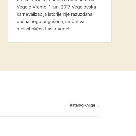
Vegele Vreme, 1. jun. 2017 Vegelovska
karnevalizacija istorije nije razuzdana i
bučna nego prigušena, mučaljiva,
melanholična Laslo Vegel:…
Katalog knjiga
→