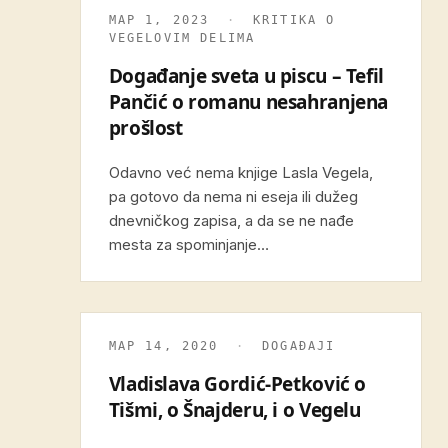
МАР 1, 2023
·
KRITIKA O
VEGELOVIM DELIMA
Događanje sveta u piscu – Tefil
Pančić o romanu nesahranjena
prošlost
Odavno već nema knjige Lasla Vegela,
pa gotovo da nema ni eseja ili dužeg
dnevničkog zapisa, a da se ne nađe
mesta za spominjanje…
МАР 14, 2020
·
DOGAĐAJI
Vladislava Gordić-Petković o
Tišmi, o Šnajderu, i o Vegelu