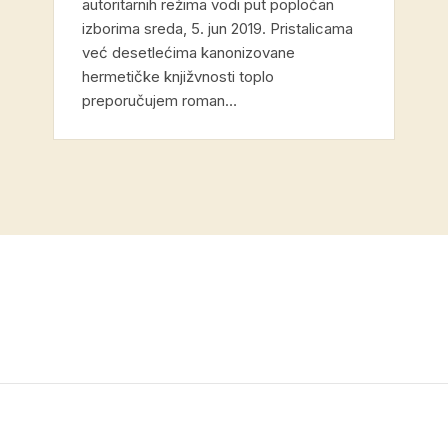
autoritarnih režima vodi put popločan
izborima sreda, 5. jun 2019. Pristalicama
već desetlećima kanonizovane
hermetičke knjižvnosti toplo
preporučujem roman…