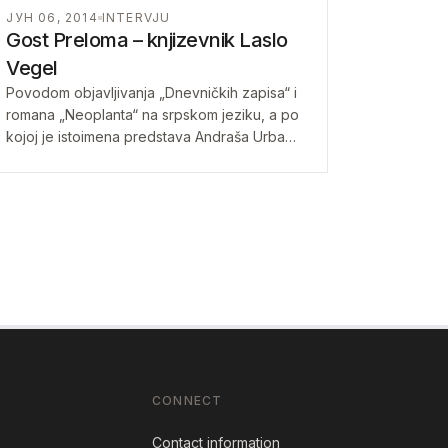
ЈУН 06, 2014
INTERVJU
Gost Preloma – knjizevnik Laslo
Vegel
Povodom objavljivanja „Dnevničkih zapisa“ i
romana „Neoplanta“ na srpskom jeziku, a po
kojoj je istoimena predstava Andraša Urbana
i „Novosadskog pozorišta“ nagrađena
Sterijinom nagradom,…
CONNECT
Contact information