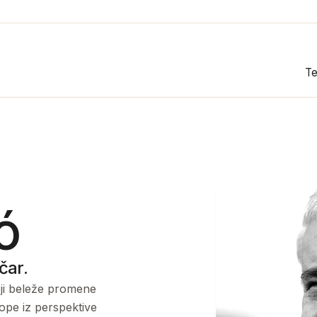
Te
ó
čar.
koji beleže promene
rope iz perspektive