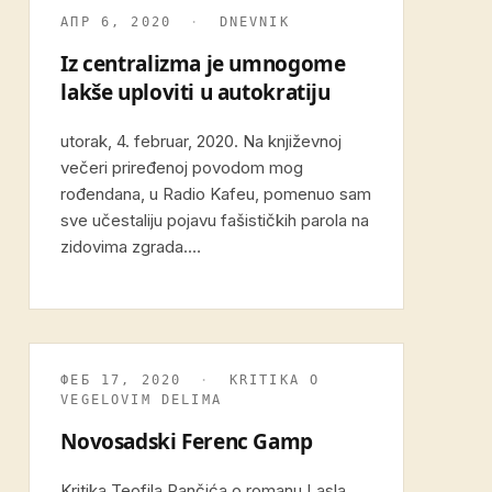
АПР 6, 2020
·
DNEVNIK
Iz centralizma je umnogome
lakše uploviti u autokratiju
utorak, 4. februar, 2020. Na književnoj
večeri priređenoj povodom mog
rođendana, u Radio Kafeu, pomenuo sam
sve učestaliju pojavu fašističkih parola na
zidovima zgrada.…
ФЕБ 17, 2020
·
KRITIKA O
VEGELOVIM DELIMA
Novosadski Ferenc Gamp
Kritika Teofila Pančića o romanu Lasla