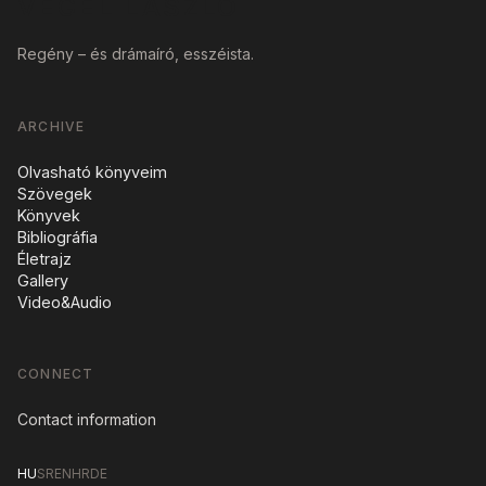
VÉGEL LÁSZLÓ
Regény – és drámaíró, esszéista.
ARCHIVE
Olvasható könyveim
Szövegek
Könyvek
Bibliográfia
Életrajz
Gallery
Video&Audio
CONNECT
Contact information
HU
SR
EN
HR
DE