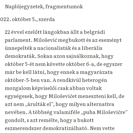
Naplójegyzetek, fragmentumok
október 5., szerda
22 évvel ezelőtt lángokban állt a belgrádi
parlament. Milošević megbukott és az eseményt
ünnepelték a nacionalisták és a liberális
demokraták. Sokan azon sajnálkoznak, hogy
október 5-ét nem követte október 6-a, de egyszer
már be kell látni, hogy ennek a magyarázata
október-5-ben van. A rendkívül heterogén
mozgalom képviselői csak abban voltak
egységesek, hogy Miloševićet meneszteni kell, de
azt nem „árulták el”, hogy milyen alternatíva
nevében. A többség valamiféle „puha Miloševićre”
gondolt, s azt remélte, hogy a bukott
eszmerendszer demokratizálható. Nem vette