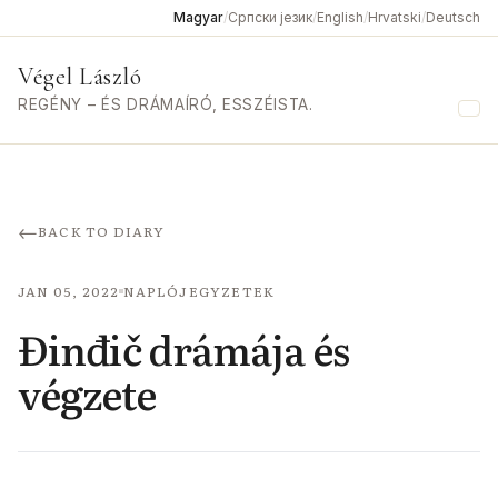
Magyar
/
Српски језик
/
English
/
Hrvatski
/
Deutsch
Végel László
REGÉNY – ÉS DRÁMAÍRÓ, ESSZÉISTA.
Me
←
BACK TO DIARY
JAN 05, 2022
NAPLÓJEGYZETEK
Đinđič drámája és
végzete