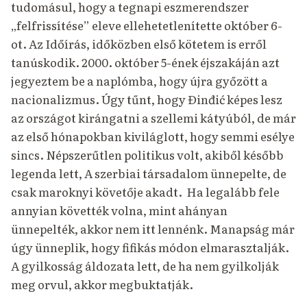
tudomásul, hogy a tegnapi eszmerendszer
„felfrissítése” eleve ellehetetlenítette október 6-
ot. Az Időírás, időközben első kötetem is erről
tanúskodik. 2000. október 5-ének éjszakáján azt
jegyeztem be a naplómba, hogy újra győzött a
nacionalizmus. Úgy tűnt, hogy Đinđić képes lesz
az országot kirángatni a szellemi kátyúból, de már
az első hónapokban kiviláglott, hogy semmi esélye
sincs. Népszerűtlen politikus volt, akiből később
legenda lett, A szerbiai társadalom ünnepelte, de
csak maroknyi követője akadt. Ha legalább fele
annyian követték volna, mint ahányan
ünnepelték, akkor nem itt lennénk. Manapság már
úgy ünneplik, hogy fifikás módon elmarasztalják.
A gyilkosság áldozata lett, de ha nem gyilkolják
meg orvul, akkor megbuktatják.