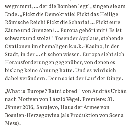
wegnimmt, … der die Bomben legt“, singen sie am
Ende. „Fickt die Demokratie! Fickt das Heilige
Römische Reich! Fickt die Scharia! … Fickt eure
Zäune und Grenzen! … Europa gehört mir! Es ist
schwarz und stolz!“ Tosender Applaus, stehende
Ovationen im ehemaligen k.u.k.-Kasino, in der
Stadt, in der … eh schon wissen. Europa sieht sich
Herausforderungen gegenüber, von denen es
bislang keine Ahnung hatte. Und es wird sich
dabei verändern. Denn so ist der Lauf der Dinge.
„What is Europe? Ratni obred“ von András Urbán
nach Motiven von László Végel. Premiere: 31.
Jänner 2016, Sarajevo, Haus der Armee von
Bosnien-Herzegowina (als Produktion von Scena
Mess).