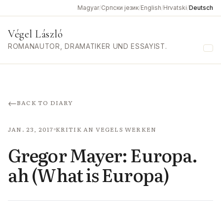
Magyar
/
Српски језик
/
English
/
Hrvatski
/
Deutsch
Végel László
ROMANAUTOR, DRAMATIKER UND ESSAYIST.
Me
←
BACK TO DIARY
JAN. 23, 2017
KRITIK AN VEGELS WERKEN
Gregor Mayer: Europa.
ah (What is Europa)