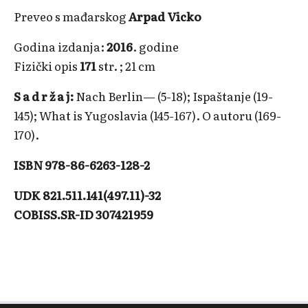
Preveo s mađarskog
Arpad Vicko
Godina izdanja:
2016
. godine
Fizički opis
171
str. ; 21 cm
S a d r ž a j:
Nach Berlin— (5-18); Ispaštanje (19-
145); What is Yugoslavia (145-167). O autoru (169-
170).
ISBN 978-86-6263-128-2
UDK 821.511.141(497.11)-32
COBISS.SR-ID 307421959