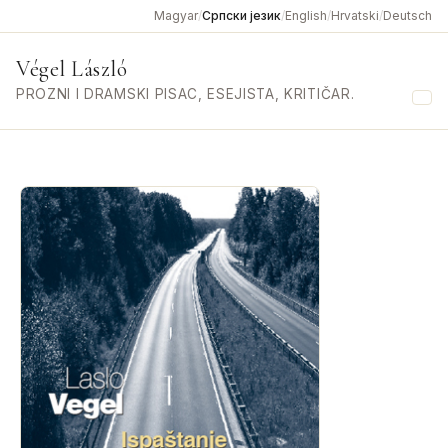
Magyar
/
Српски језик
/
English
/
Hrvatski
/
Deutsch
Végel László
PROZNI I DRAMSKI PISAC, ESEJISTA, KRITIČAR.
Me