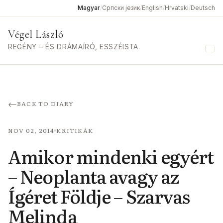
Magyar
/
Српски језик
/
English
/
Hrvatski
/
Deutsch
Végel László
REGÉNY – ÉS DRÁMAÍRÓ, ESSZÉISTA.
Me
←
BACK TO DIARY
NOV 02, 2014
KRITIKÁK
Amikor mindenki egyért
– Neoplanta avagy az
Ígéret Földje – Szarvas
Melinda