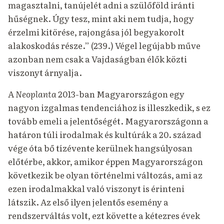
magasztalni, tanújelét adni a szülőföld iránti
hűségnek. Úgy tesz, mint aki nem tudja, hogy
érzelmi kitörése, rajongása jól begyakorolt
alakoskodás része.” (239.) Végel legújabb műve
azonban nem csak a Vajdaságban élők közti
viszonyt árnyalja.
A
Neoplanta
2013-ban Magyarországon egy
nagyon izgalmas tendenciához is illeszkedik, s ez
tovább emeli a jelentőségét. Magyarországonn a
határon túli irodalmak és kultúrák a 20. század
vége óta bő tízévente kerülnek hangsúlyosan
előtérbe, akkor, amikor éppen Magyarországon
következik be olyan történelmi változás, ami az
ezen irodalmakkal való viszonyt is érinteni
látszik. Az első ilyen jelentős esemény a
rendszerváltás volt, ezt követte a kétezres évek