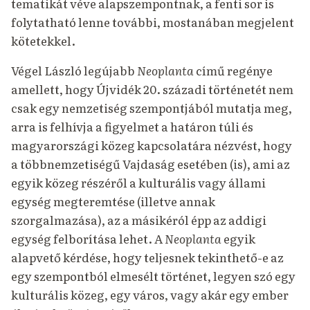
tematikát véve alapszempontnak, a fenti sor is
folytatható lenne további, mostanában megjelent
kötetekkel.
Végel László legújabb
Neoplanta
című regénye
amellett, hogy Újvidék 20. századi történetét nem
csak egy nemzetiség szempontjából mutatja meg,
arra is felhívja a figyelmet a határon túli és
magyarországi közeg kapcsolatára nézvést, hogy
a többnemzetiségű Vajdaság esetében (is), ami az
egyik közeg részéről a kulturális vagy állami
egység megteremtése (illetve annak
szorgalmazása), az a másikéról épp az addigi
egység felborítása lehet. A
Neoplanta
egyik
alapvető kérdése, hogy teljesnek tekinthető-e az
egy szempontból elmesélt történet, legyen szó egy
kulturális közeg, egy város, vagy akár egy ember