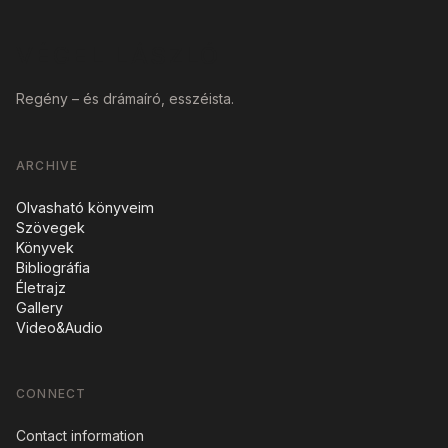
VÉGEL LÁSZLÓ
Regény – és drámaíró, esszéista.
ARCHIVE
Olvasható könyveim
Szövegek
Könyvek
Bibliográfia
Életrajz
Gallery
Video&Audio
CONNECT
Contact information