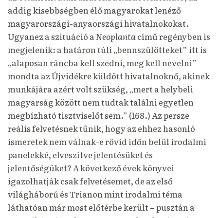
addig kisebbségben élő magyarokat lenéző
magyarországi-anyaországi hivatalnokokat.
Ugyanez a szituáció a
Neoplanta
című regényben is
megjelenik: a határon túli „bennszülötteket” itt is
„alaposan ráncba kell szedni, meg kell nevelni” –
mondta az Újvidékre küldött hivatalnoknő, akinek
munkájára azért volt szükség, „mert a helybeli
magyarság között nem tudtak találni egyetlen
megbízható tisztviselőt sem.” (168.) Az persze
reális felvetésnek tűnik, hogy az ehhez hasonló
ismeretek nem válnak-e rövid időn belül irodalmi
panelekké, elveszítve jelentésüket és
jelentőségüket? A következő évek könyvei
igazolhatják csak felvetésemet, de az első
világháború és Trianon mint irodalmi téma
láthatóan már most előtérbe került – pusztán a