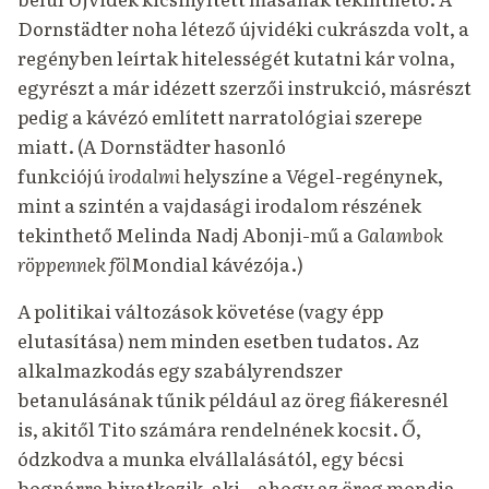
Dornstädter noha létező újvidéki cukrászda volt, a
regényben leírtak hitelességét kutatni kár volna,
egyrészt a már idézett szerzői instrukció, másrészt
pedig a kávézó említett narratológiai szerepe
miatt. (A Dornstädter hasonló
funkciójú
irodalmi
helyszíne a Végel-regénynek,
mint a szintén a vajdasági irodalom részének
tekinthető Melinda Nadj Abonji-mű a
Galambok
röppennek föl
Mondial kávézója.)
A politikai változások követése (vagy épp
elutasítása) nem minden esetben tudatos. Az
alkalmazkodás egy szabályrendszer
betanulásának tűnik például az öreg fiákeresnél
is, akitől Tito számára rendelnének kocsit. Ő,
ódzkodva a munka elvállalásától, egy bécsi
bognárra hivatkozik, aki – ahogy az öreg mondja –