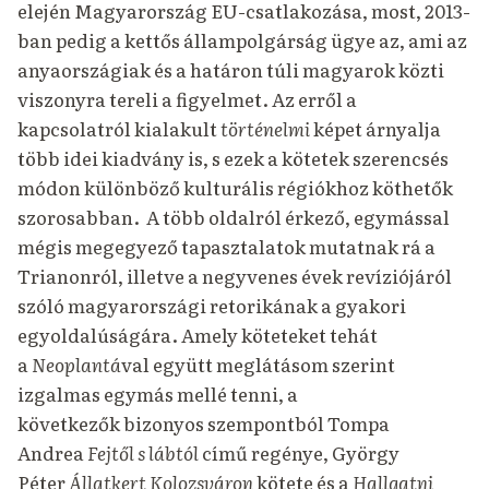
elején Magyarország EU-csatlakozása, most, 2013-
ban pedig a kettős állampolgárság ügye az, ami az
anyaországiak és a határon túli magyarok közti
viszonyra tereli a figyelmet. Az erről a
kapcsolatról kialakult
történelmi
képet árnyalja
több idei kiadvány is, s ezek a kötetek szerencsés
módon különböző kulturális régiókhoz köthetők
szorosabban. A több oldalról érkező, egymással
mégis megegyező tapasztalatok mutatnak rá a
Trianonról, illetve a negyvenes évek revíziójáról
szóló magyarországi retorikának a gyakori
egyoldalúságára. Amely köteteket tehát
a
Neoplantá
val együtt meglátásom szerint
izgalmas egymás mellé tenni, a
következők bizonyos szempontból Tompa
Andrea
Fejtől s lábtól
című regénye, György
Péter
Állatkert Kolozsváron
kötete és a
Hallgatni