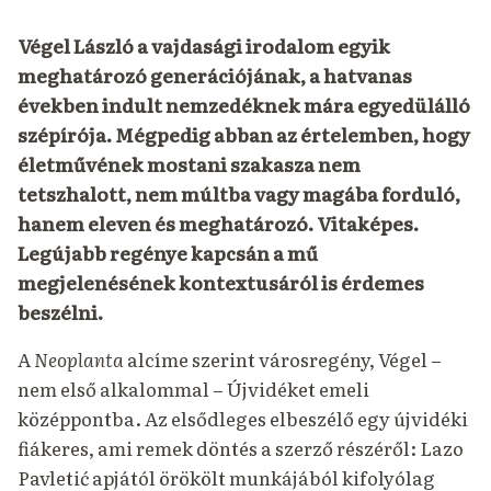
Végel László a vajdasági irodalom egyik
meghatározó generációjának, a hatvanas
években indult nemzedéknek mára egyedülálló
szépírója. Mégpedig abban az értelemben, hogy
életművének mostani szakasza nem
tetszhalott, nem múltba vagy magába forduló,
hanem eleven és meghatározó. Vitaképes.
Legújabb regénye kapcsán a mű
megjelenésének kontextusáról is érdemes
beszélni.
A
Neoplanta
alcíme szerint városregény, Végel –
nem első alkalommal – Újvidéket emeli
középpontba. Az elsődleges elbeszélő egy újvidéki
fiákeres, ami remek döntés a szerző részéről: Lazo
Pavletić apjától örökölt munkájából kifolyólag