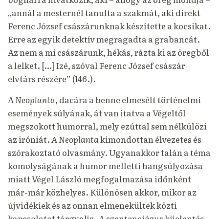
„annál a mesternél tanulta a szakmát, aki direkt
Ferenc József császárunknak készítette a kocsikat.
Erre az egyik detektív megragadta a grabancát.
Az nem a mi császárunk, hékás, rázta ki az öregből
a lelket. […] Izé, szóval Ferenc József császár
elvtárs részére” (146.).
A
Neoplanta
, dacára a benne elmesélt történelmi
események súlyának, át van itatva a Végeltől
megszokott humorral, mely ezúttal sem nélkülözi
az iróniát. A
Neoplanta
kimondottan élvezetes és
szórakoztató olvasmány. Ugyanakkor talán a téma
komolyságának a humor melletti hangsúlyozása
miatt Végel László megfogalmazása időnként
már-már közhelyes. Különösen akkor, mikor az
újvidékiek és az onnan elmenekültek közti
kapcsolatot tárgyalja. A szentenciózus kijelentés