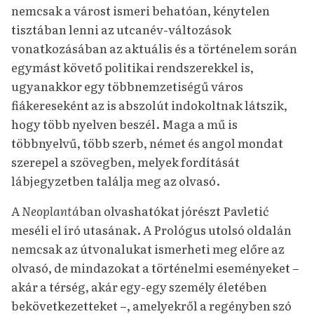
nemcsak a várost ismeri behatóan, kénytelen
tisztában lenni az utcanév-változások
vonatkozásában az aktuális és a történelem során
egymást követő politikai rendszerekkel is,
ugyanakkor egy többnemzetiségű város
fiákereseként az is abszolút indokoltnak látszik,
hogy több nyelven beszél. Maga a mű is
többnyelvű, több szerb, német és angol mondat
szerepel a szövegben, melyek fordítását
lábjegyzetben találja meg az olvasó.
A
Neoplantá
ban olvashatókat jórészt Pavletić
meséli el író utasának. A Prológus utolsó oldalán
nemcsak az útvonalukat ismerheti meg előre az
olvasó, de mindazokat a történelmi eseményeket –
akár a térség, akár egy-egy személy életében
bekövetkezetteket –, amelyekről a regényben szó