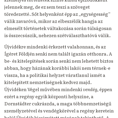
jelennek meg, de ez sem teszi a szöveget
töredezetté. Sőt helyenként épp az „egységesség”
válik zavaróvá, mikor az elbeszélők hangja az
elmesélt történetek váltakozása során túlságosan
is összecsúszik, nehezen szétválaszthatóvá válik.
Újvidékre mindenki érkezett valahonnan, és az
Ígéret Földjén senki nem talált igazán otthonra. A
be- és kitelepítések során senki nem lehetett biztos
abban, hogy házának korábbi lakói nem térnek-e
vissza, ha a politikai helyzet váratlanul ismét a
kitelepített nemzetiségnek kedvez majd.
Újvidéken Végel művében mindenki
vendég
, éppen
ezért a regény egyik központi helyszíne, a
Dornstädter cukrászda, a maga többnemzetiségű
személyzetével és vendégkörével a regény keretein
belül Újvidék kicsinyített másának tekinthető. A