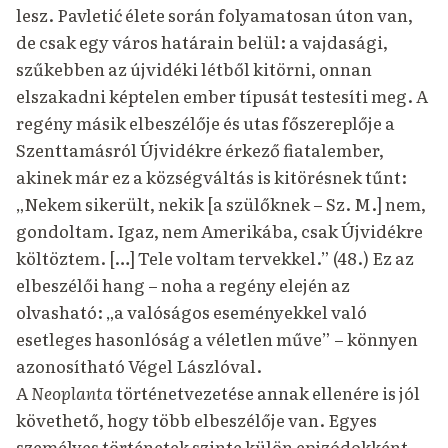
lesz. Pavletić élete során folyamatosan úton van,
de csak egy város határain belül: a vajdasági,
szűkebben az újvidéki létből kitörni, onnan
elszakadni képtelen ember típusát testesíti meg. A
regény másik elbeszélője és utas főszereplője a
Szenttamásról Újvidékre érkező fiatalember,
akinek már ez a községváltás is kitörésnek tűnt:
„Nekem sikerült, nekik [a szülőknek – Sz. M.] nem,
gondoltam. Igaz, nem Amerikába, csak Újvidékre
költöztem. […] Tele voltam tervekkel.” (48.) Ez az
elbeszélői hang – noha a regény elején az
olvasható: „a valóságos eseményekkel való
esetleges hasonlóság a véletlen műve” – könnyen
azonosítható Végel Lászlóval.
A
Neoplanta
történetvezetése annak ellenére is jól
követhető, hogy több elbeszélője van. Egyes
személyes történetek szinte külön epizódokként