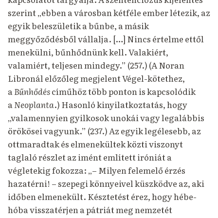
szerint „ebben a városban kétféle ember létezik, az
egyik beleszületik a bűnbe, a másik
meggyőződésből vállalja. […] Nincs értelme ettől
menekülni, bűnhődnünk kell. Valakiért,
valamiért, teljesen mindegy.” (257.) (A Noran
Libronál előzőleg megjelent Végel-kötethez,
a
Bűnhődés
címűhöz több ponton is kapcsolódik
a
Neoplanta
.) Hasonló kinyilatkoztatás, hogy
„valamennyien gyilkosok unokái vagy legalábbis
örökösei vagyunk.” (237.) Az egyik legélesebb, az
ottmaradtak és elmenekültek közti viszonyt
taglaló részlet az imént említett iróniát a
végletekig fokozza: „– Milyen felemelő érzés
hazatérni! – szepegi könnyeivel küszködve az, aki
időben elmenekült. Késztetést érez, hogy hébe-
hóba visszatérjen a pátriát meg nemzetét