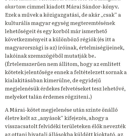
akartam
címmel kiadott Márai Sándor-könyv.
Ezek a művek a közigazgatási, de akár „csak” a
kulturális magyar egység megteremtésének
lehetőségeit és egy korból már ismerhető
következményeit a különböző régiók (és itt a
magyarországi is az) íróinak, értelmiségijeinek,
lakóinak szemszögéből mutatják be.
(Értelemszerűen nem állítom, hogy az említett
kötetek jelentősége ennek a feltételezett sornak a
kialakításában kimerülne, de egyidejű
megjelenésük érdekes felvetéseket tesz lehetővé,
melyeket talán érdemes rögzíteni.)
A Márai-kötet megjelenése után szinte önálló
életre kelt az „anyások” kifejezés, ahogy a
visszacsatolt felvidéki területeken élők nevezték
az ottani hivatali állásokba küldött kioktató, az