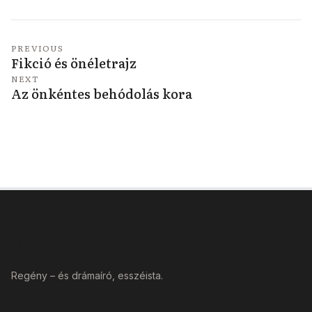
PREVIOUS
Fikció és önéletrajz
NEXT
Az önkéntes behódolás kora
VÉGEL LÁSZLÓ
Regény – és drámaíró, esszéista.