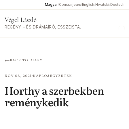
Magyar
/
Српски језик
/
English
/
Hrvatski
/
Deutsch
Végel László
REGÉNY – ÉS DRÁMAÍRÓ, ESSZÉISTA.
Me
←
BACK TO DIARY
NOV 08, 2021
NAPLÓJEGYZETEK
Horthy a szerbekben
reménykedik