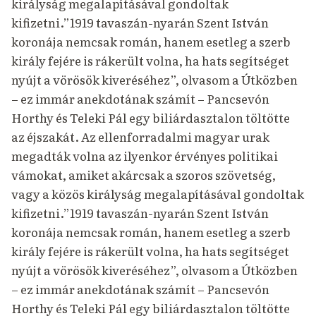
királyság megalapításával gondoltak
kifizetni.”1919 tavaszán-nyarán Szent István
koronája nemcsak román, hanem esetleg a szerb
király fejére is rákerült volna, ha hats segítséget
nyújt a vörösök kiveréséhez”, olvasom a
Útközben
– ez immár anekdotának számít – Pancsevón
Horthy és Teleki Pál egy biliárdasztalon töltötte
az éjszakát.
Az ellenforradalmi magyar urak
megadták volna az ilyenkor érvényes politikai
vámokat, amiket akárcsak a szoros szövetség,
vagy a közös királyság megalapításával gondoltak
kifizetni.”1919 tavaszán-nyarán Szent István
koronája nemcsak román, hanem esetleg a szerb
király fejére is rákerült volna, ha hats segítséget
nyújt a vörösök kiveréséhez”, olvasom a
Útközben
– ez immár anekdotának számít – Pancsevón
Horthy és Teleki Pál egy biliárdasztalon töltötte