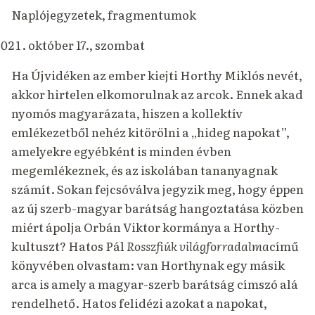
Naplójegyzetek, fragmentumok
október 17., szombat
Ha Újvidéken az ember kiejti Horthy Miklós nevét,
akkor hirtelen elkomorulnak az arcok.
Ennek akad
nyomós magyarázata, hiszen a kollektív
emlékezetből nehéz kitörölni a „hideg napokat”,
amelyekre egyébként is minden évben
megemlékeznek, és az iskolában tananyagnak
számít.
Sokan fejcsóválva jegyzik meg, hogy éppen
az új szerb-magyar barátság hangoztatása közben
miért ápolja Orbán Viktor kormánya a Horthy-
kultuszt?
Hatos Pál
Rosszfiúk világforradalma
című
könyvében olvastam: van Horthynak egy másik
arca is amely a magyar-szerb barátság címszó alá
rendelhető.
Hatos felidézi azokat a napokat,