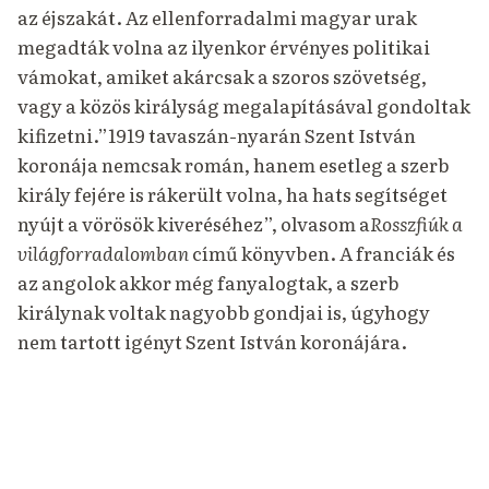
az éjszakát.
Az ellenforradalmi magyar urak
megadták volna az ilyenkor érvényes politikai
vámokat, amiket akárcsak a szoros szövetség,
vagy a közös királyság megalapításával gondoltak
kifizetni.”1919 tavaszán-nyarán Szent István
koronája nemcsak román, hanem esetleg a szerb
király fejére is rákerült volna, ha hats segítséget
nyújt a vörösök kiveréséhez”, olvasom a
Rosszfiúk a
világforradalomban
című könyvben.
A franciák és
az angolok akkor még fanyalogtak, a szerb
királynak voltak nagyobb gondjai is, úgyhogy
nem tartott igényt Szent István koronájára.