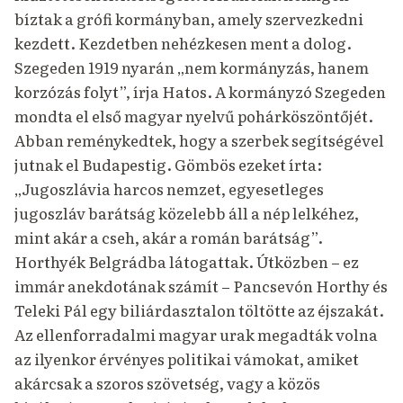
bíztak a grófi kormányban, amely szervezkedni
kezdett.
Kezdetben nehézkesen ment a dolog.
Szegeden 1919 nyarán „nem kormányzás, hanem
korzózás folyt”, írja Hatos.
A kormányzó Szegeden
mondta el első magyar nyelvű pohárköszöntőjét.
Abban reménykedtek, hogy a szerbek segítségével
jutnak el Budapestig.
Gömbös ezeket írta:
„Jugoszlávia harcos nemzet, egyesetleges
jugoszláv barátság közelebb áll a nép lelkéhez,
mint akár a cseh, akár a román barátság”.
Horthyék Belgrádba látogattak.
Útközben – ez
immár anekdotának számít – Pancsevón Horthy és
Teleki Pál egy biliárdasztalon töltötte az éjszakát.
Az ellenforradalmi magyar urak megadták volna
az ilyenkor érvényes politikai vámokat, amiket
akárcsak a szoros szövetség, vagy a közös