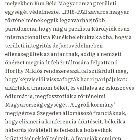
melyekben Kun Béla Magyarország területi
egységét védelmezte.
„1918-1921 zavaros magyar
történelmének egyik legzavarbaejtőbb
paradoxona, hogy míg a pacifista Károlyiék és az
internacionalista Kunék belebuktak abba, hogy a
területi integritás
de facto
védelmeben
ellenszegültek az antantnak, addig a nemzeti
önérzet megriadt fehér táltosára felpattanó
Horthy Miklós rendszere azáltal szilárdult meg,
hogy képviselői visszafogták harci paripájukat:
aláírták a trianoni békét, és vállalva az esküszövés
ódiumát is, megfosztották a történelmi
Magyarország egységét.
A „grófi kormány”
megígérte a Szegeden állomásozó franciáknak,
hogy elismeri a konferencia döntéseit, békeik a
háborús jóvátételt és fedezik a bolsevikok
kiűztetésének költségeit.
A franciák nemigen