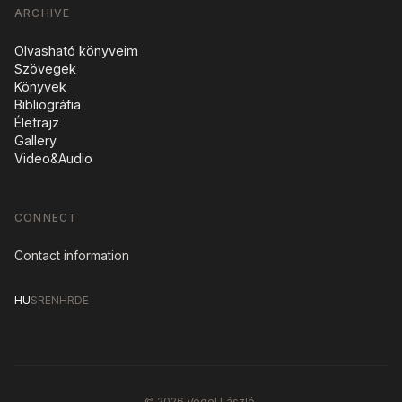
ARCHIVE
Olvasható könyveim
Szövegek
Könyvek
Bibliográfia
Életrajz
Gallery
Video&Audio
CONNECT
Contact information
HU
SR
EN
HR
DE
© 2026 Végel László.