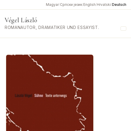
Magyar
/
Српски језик
/
English
/
Hrvatski
/
Deutsch
Végel László
ROMANAUTOR, DRAMATIKER UND ESSAYIST.
Me